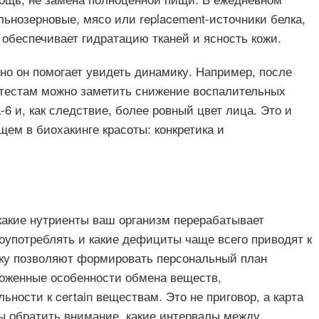
льнозерновые, мясо или replacement-источники белка,
 обеспечивает гидратацию тканей и ясность кожи.
но он помогает увидеть динамику. Например, после
 тестам можно заметить снижение воспалительных
6 и, как следствие, более ровный цвет лица. Это и
ем в биохакинге красоты: конкретика и
какие нутриенты ваш организм перерабатывает
оупотреблять и какие дефициты чаще всего приводят к
ику позволяют формировать персональный план
ложенные особенности обмена веществ,
ности к certain веществам. Это не приговор, а карта
ты обратить внимание, какие интервалы между