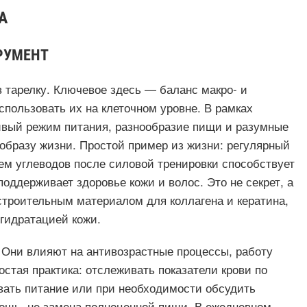
А
РУМЕНТ
в тарелку. Ключевое здесь — баланс макро- и
спользовать их на клеточном уровне. В рамках
ивый режим питания, разнообразие пищи и разумные
образу жизни. Простой пример из жизни: регулярный
ем углеводов после силовой тренировки способствует
ддерживает здоровье кожи и волос. Это не секрет, а
троительным материалом для коллагена и кератина,
 гидратацией кожи.
. Они влияют на антивозрастные процессы, работу
стая практика: отслеживать показатели крови по
вать питание или при необходимости обсудить
мощь, не замена полноценной пищи. В ежедневном