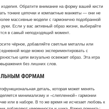
а изделия. Обратите внимание на форму вашей кисти
ать тонкие цепочки и компактные манжеты — они не
 более массивные модели с гармонично подобранной
 руки. Если у вас активный образ жизни, выбирайте
ются в самый неподходящий момент.
носите чёрное, добавляйте светлые металлы или
вседневной моде можно экспериментировать с
ерхностью цепи визуально освежает образ. Эта игра
овыражения без лишних слов.
ЕЙЛЬНЫМ ФОРМАМ
огофункциональная деталь, которая может менять
 уделяется минимализму и «слепленной» гармонии
ке или в наборе. В то же время не исчезает любовь к
ни добавляют уверенности и шика. Важно помнить: