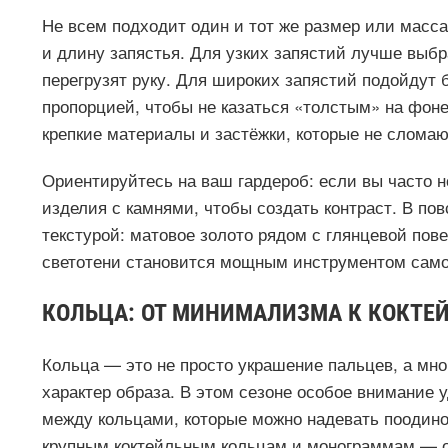
Не всем подходит один и тот же размер или масс
и длину запястья. Для узких запястий лучше выбр
перегрузят руку. Для широких запястий подойдут
пропорцией, чтобы не казаться «толстым» на фоне
крепкие материалы и застёжки, которые не слома
Ориентируйтесь на ваш гардероб: если вы часто 
изделия с камнями, чтобы создать контраст. В по
текстурой: матовое золото рядом с глянцевой пов
светотени становится мощным инструментом сам
КОЛЬЦА: ОТ МИНИМАЛИЗМА К КОКТ
Кольца — это не просто украшение пальцев, а мн
характер образа. В этом сезоне особое внимание
между кольцами, которые можно надевать поодиноч
крупным коктейльным кольцам и монограммам — о